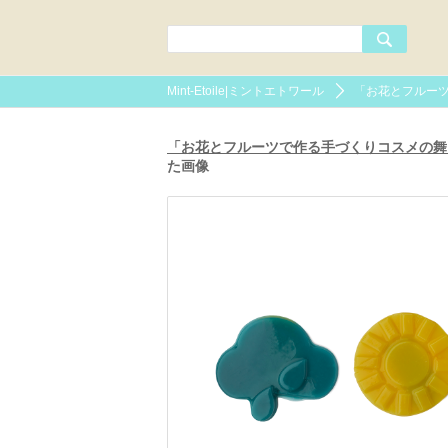
Mint-Etoile|ミントエトワール
「お花とフルー
「お花とフルーツで作る手づくりコスメの舞台
た画像