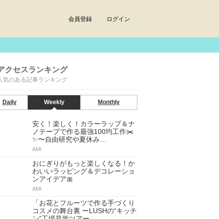
会員登録
ログイン
アクセスランキング
人気のある記事ランキング
Daily
Weekly
Monthly
安く！楽しく！カラーラップ＆ナ
ノテープで作る最強100均工作✂️
✨〜自由研究や夏休み…
AMI
おにぎりがもっと楽しくなる！か
わいいラッピング＆デコレーショ
ンアイデア🎀
AMI
「お花とフルーツで作る手づくり
コスメの舞台裏 ーLUSHの“キッチ
ン”工場見学ツアー…