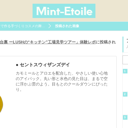
ツで作る手づくりコスメの舞…
投稿された画像
裏 ーLUSHの“キッチン”工場見学ツアー」体験レポ
に投稿され
● セントスウィザンズデイ
1
カモミールとアロエを配合した、やさしい使い心地
のアイパック。丸い形と水色の見た目は、まるで空
に浮かぶ雲のよう。目もとのクールダウンにぴった
り。
2
3